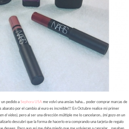
r un pedido a
Sephora USA
me volví una ansias haha… poder comprar marcas de
barato por el cambio al euro es increíble!!!
En Octubre realice mi primer
en el video)
, pero al ser una dirección múltiple me lo cancelaron..
(mi gozo en un
ealizarlo descubrí que la forma de hacerlo era comprando una tarjeta de regalo
d que desees. Pero aun así me daba miedo que me volvieran a cancelar… pasaban