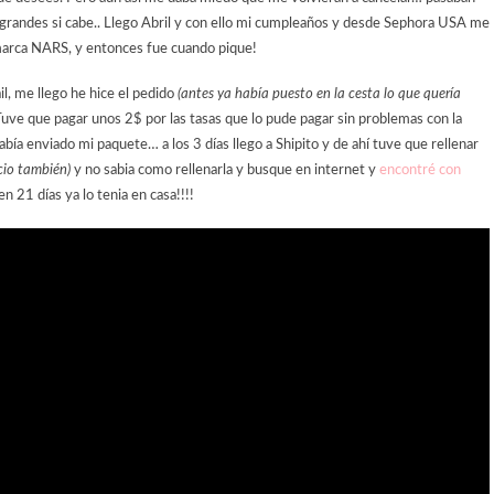
 grandes si cabe.. Llego Abril y con ello mi cumpleaños y desde Sephora USA me
a marca NARS, y entonces fue cuando pique!
l, me llego he hice el pedido
(antes ya había puesto en la cesta lo que quería
Tuve que pagar unos 2$ por las tasas que lo pude pagar sin problemas con la
abía enviado mi paquete… a los 3 días llego a Shipito y de ahí tuve que rellenar
cio también)
y no sabia como rellenarla y busque en internet y
encontré con
 en 21 días ya lo tenia en casa!!!!