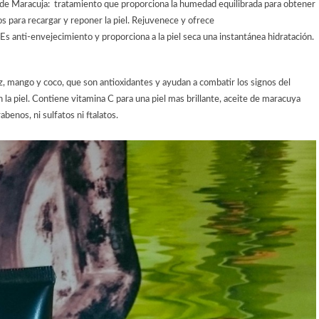
 de Maracuja:
tratamiento que
proporciona
la humedad
equilibrada para
obtener
os
para recargar
y reponer
la piel. R
ejuvenece y
ofrece
Es anti-
envejecimiento y
proporciona a la piel
seca una instantánea
hidratación.
, mango y coco, que son antioxidantes y ayudan a combatir los signos del
la piel. Contiene vitamina C para una piel mas brillante, aceite de maracuya
benos, ni sulfatos ni ftalatos.