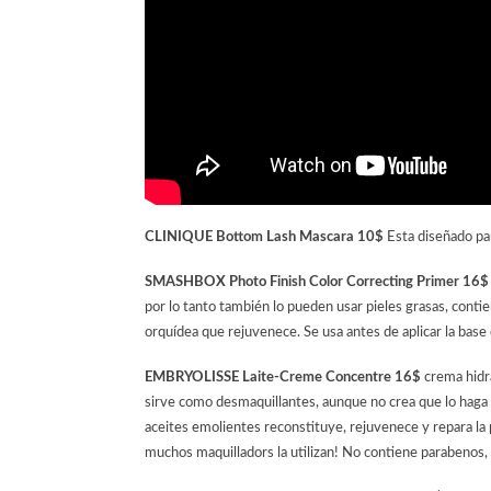
CLINIQUE Bottom Lash Mascara 10$
Esta diseñado par
SMASHBOX Photo Finish Color Correcting Primer 16
por lo tanto también lo pueden usar pieles grasas, contien
orquídea que rejuvenece. Se usa antes de aplicar la base d
EMBRYOLISSE Laite-Creme Concentre 16$
crema hidra
sirve como desmaquillantes, aunque no crea que lo haga s
aceites emolientes reconstituye, rejuvenece y repara la
muchos maquilladors la utilizan! No contiene parabenos, ni