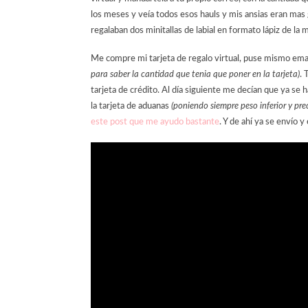
los meses y veía todos esos hauls y mis ansias eran mas
regalaban dos minitallas de labial en formato lápiz de l
Me compre mi tarjeta de regalo virtual, puse mismo emai
para saber la cantidad que tenia que poner en la tarjeta)
. 
tarjeta de crédito. Al día siguiente me decían que ya se h
la tarjeta de aduanas
(poniendo siempre peso inferior y pre
este post que me ayudo bastante
. Y de ahí ya se envío y