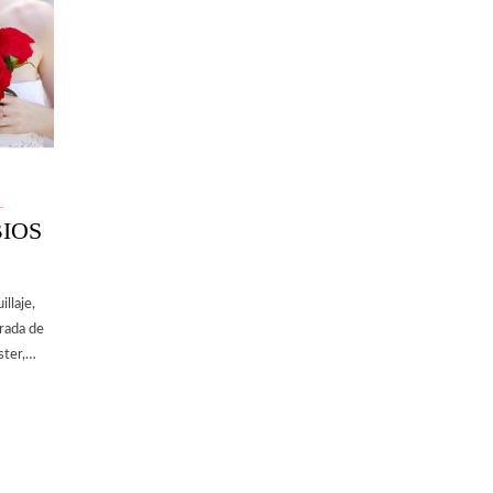
K
IOS
llaje,
rada de
ster,…