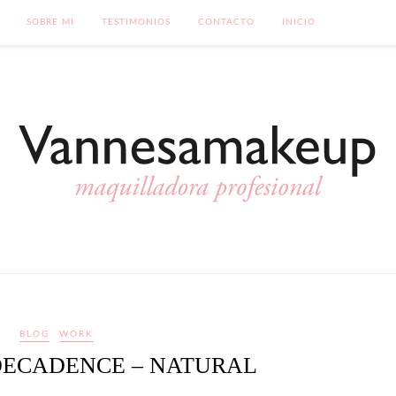
SOBRE MI
TESTIMONIOS
CONTACTO
INICIO
BLOG
WORK
DECADENCE – NATURAL