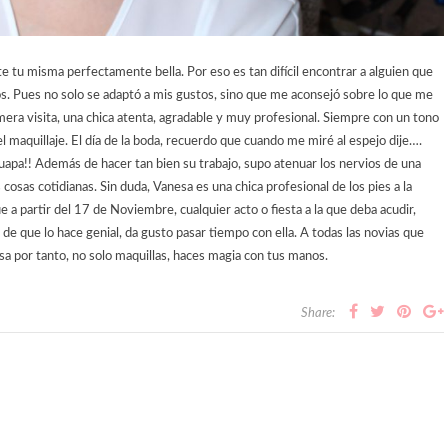
e tu misma perfectamente bella. Por eso es tan difícil encontrar a alguien que
s. Pues no solo se adaptó a mis gustos, sino que me aconsejó sobre lo que me
era visita, una chica atenta, agradable y muy profesional. Siempre con un tono
el maquillaje. El día de la boda, recuerdo que cuando me miré al espejo dije….
apa!! Además de hacer tan bien su trabajo, supo atenuar los nervios de una
osas cotidianas. Sin duda, Vanesa es una chica profesional de los pies a la
 a partir del 17 de Noviembre, cualquier acto o fiesta a la que deba acudir,
de que lo hace genial, da gusto pasar tiempo con ella. A todas las novias que
esa por tanto, no solo maquillas, haces magia con tus manos.
Share: