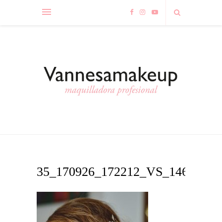
35_170926_172212_VS_1469