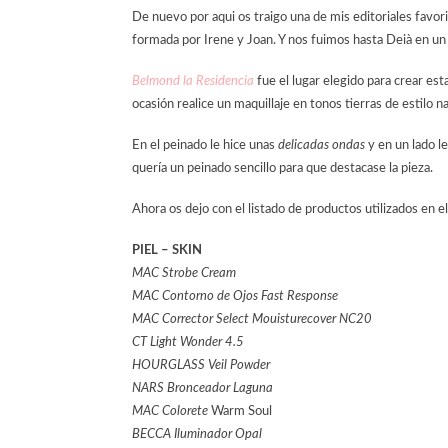
De nuevo por aqui os traigo una de mis editoriales favori
formada por Irene y Joan. Y nos fuimos hasta Deià en un
Belmond la Residencia
fue el lugar elegido para crear est
ocasión realice un maquillaje en tonos tierras de estilo na
En el peinado le hice unas
delicadas ondas
y en un lado l
quería un peinado sencillo para que destacase la pieza.
Ahora os dejo con el listado de productos utilizados en el
PIEL – SKIN
MAC Strobe Cream
MAC Contorno de Ojos Fast Response
MAC Corrector Select Mouisturecover NC20
CT Light Wonder 4.5
HOURGLASS Veil Powder
NARS Bronceador Laguna
MAC Colorete
Warm Soul
BECCA Iluminador Opal