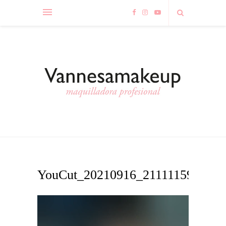
YouCut_20210916_211111594
Reproductor
de
vídeo