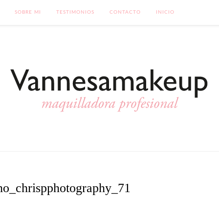
SOBRE MI
TESTIMONIOS
CONTACTO
INICIO
ho_chrispphotography_71