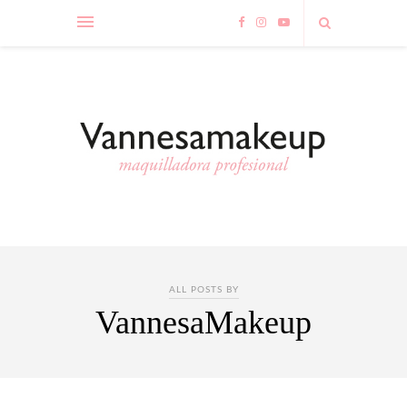
ALL POSTS BY
VannesaMakeup