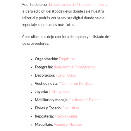
Aquí te dejo con
la publicación de #tubodaenmallorca
la 3era edición del #bodaviews donde sale nuestra
editorial y podrás ver la revista digital donde sale el
reportaje con muchas más fotos.
Y por ultimo os dejo con foto de equipo y el listado de
los proveedores.
Organización:
Exquisitae
Fotografía
:
Ilona Antina Photography
Decoración:
Fusion Deco
Vestido novia:
Y Comieron Perdices
Joyería:
CM Joyeros
Mobiliario y menaje:
Exclusive 4 Events
Flores y Tocado:
Exquisitae
Repostería:
Fragola Gelini
Maquillaje:
Vannesa Makeup