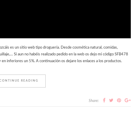
nozcáis es un sitio web tipo droguería. Desde cosmética natural, comidas,
uillaje,… Si aun no habéis realizado pedido en la web os dejo mi código SFB478
 inferiores un 5%. A continuación os dejare los enlaces a los productos.
CONTINUE READING
Share: